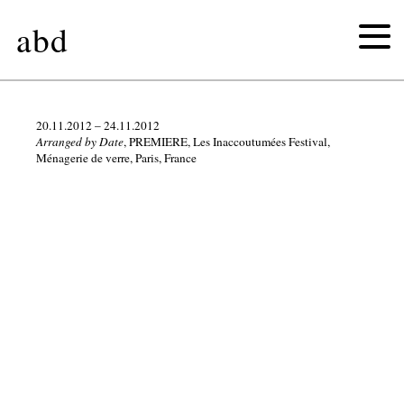
abd
2026
20.11.2012 – 24.11.2012
Arranged by Date
, PREMIERE, Les Inaccoutumées Festival,
Ménagerie de verre, Paris, France
2025
2024
2023
2022
2021
2020